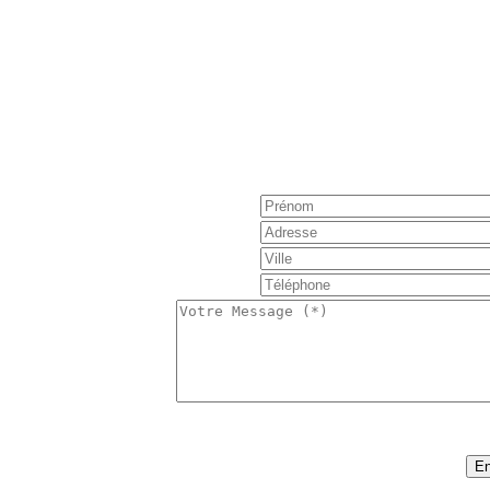
Réservation : Nous 
Pour obtenir de plus amples informations, poser une 
notre formulaire de contact e
S'il vous plaît noter, la tarification est basée sur
nombre de personnes, nombre de j
:
46
Code sécurité (*)