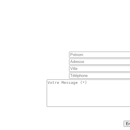
Réservation : Nous 
Pour obtenir de plus amples informations, poser une 
notre formulaire de contact e
S'il vous plaît noter, la tarification est basée sur
nombre de personnes, nombre de j
:
77
Code sécurité (*)